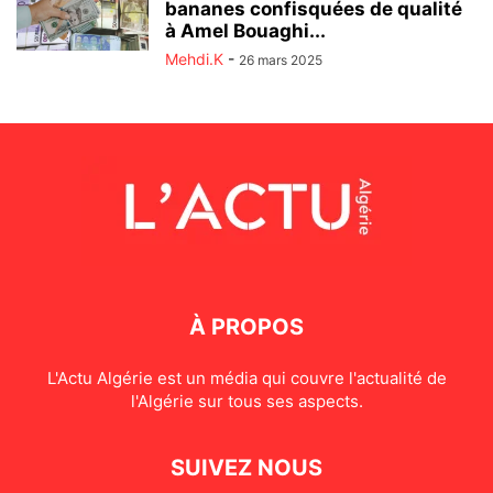
bananes confisquées de qualité
à Amel Bouaghi...
Mehdi.K
-
26 mars 2025
À PROPOS
L'Actu Algérie est un média qui couvre l'actualité de
l'Algérie sur tous ses aspects.
SUIVEZ NOUS