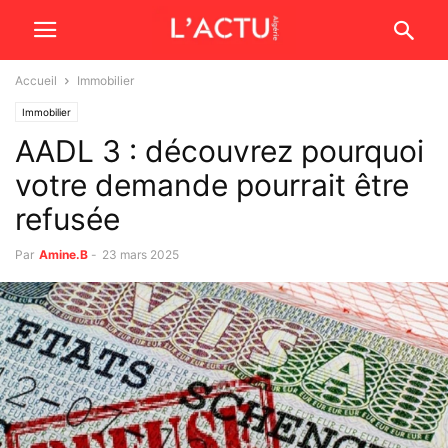
Accueil
Immobilier
Immobilier
AADL 3 : découvrez pourquoi
votre demande pourrait être
refusée
Par
Amine.B
-
23 mars 2025