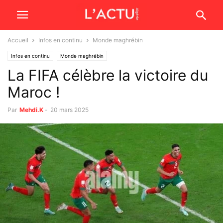
Accueil
Infos en continu
Monde maghrébin
Infos en continu
Monde maghrébin
La FIFA célèbre la victoire du
Maroc !
Par
Mehdi.K
-
20 mars 2025